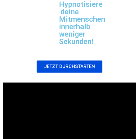
Hypnotisiere
deine
Mitmenschen
innerhalb
weniger
Sekunden!
JETZT DURCHSTARTEN