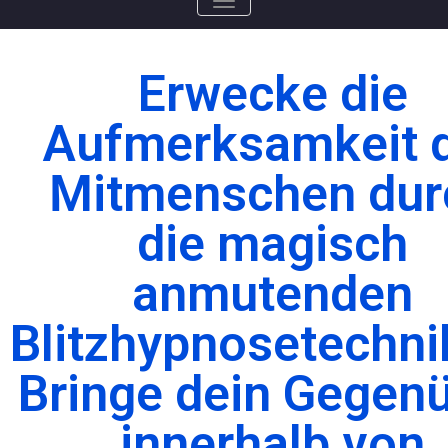
NAVIGATION UMSCHALTEN
Erwecke die
Aufmerksamkeit 
Mitmenschen dur
die magisch
anmutenden
Blitzhypnosetechni
Bringe dein Gegen
innerhalb von